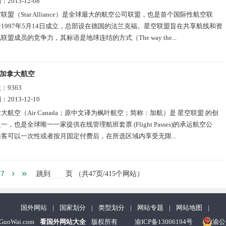
期：
2013-12-08
联盟（Star Alliance）是全球最大的航空公司联盟，也是首个国际性航空联
1997年5月14日成立，总部设在德国的法兰克福。星空联盟旨在共享航线和资
联盟成员的竞争力，其标语是地球连结的方式（The way the...
加拿大航空
数：
9363
期：
2013-12-10
大航空（Air Canada；原中文译为枫叶航空；简称：加航）是 星空联盟 的创
一，也是全球唯一一家提供在线管理航班套票 (Flight Passes)的承运航空公
客可以一次性或者按月固定付费后，在所选区域内享受无限...
›
»
7
跳到
页
（共
47
页/415个网站）
国外网站
|
国家划分
|
类型划分
|
网站专题
|
网站地图
|
nGuoWai.com
看国外网站大全
版权所有
渝ICP备13006194号
渝公网