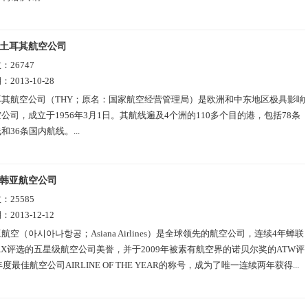
土耳其航空公司
数：
26747
期：
2013-10-28
耳其航空公司（THY；原名：国家航空经营管理局）是欧洲和中东地区极具影响
公司，成立于1956年3月1日。其航线遍及4个洲的110多个目的港，包括78条
和36条国内航线。...
韩亚航空公司
数：
25585
期：
2013-12-12
航空（아시아나항공；Asiana Airlines）是全球领先的航空公司，连续4年蝉联
RAX评选的五星级航空公司美誉，并于2009年被素有航空界的诺贝尔奖的ATW评
年度最佳航空公司AIRLINE OF THE YEAR的称号，成为了唯一连续两年获得...