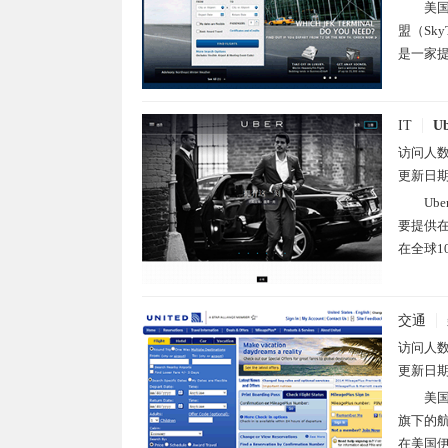
美国
盟（Sk
是一家提
IT
Ub
访问人
更新日
Ub
要提供
在全球1
交通
访问人
更新日
美国
旗下的航
在美国伊