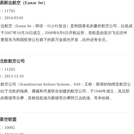
易斯达航空（Eastar Jet）
数：
11793
期：
2014-03-01
达航空（Eastar Jet；韩语：이스타항공）是韩国著名的廉价航空公司，以低成
于2007年10月26日成立，2008年8月6日开航运营，首航是由首尔飞往济州
要股东为韩国投资公社旗下的新万金观光开发，此外还有全北...
北欧航空公司
数：
11263
期：
2013-12-10
航空公司（Scandinavian Airlines Systems，SAS；又称：斯堪的纳维亚航空公
位于北欧的瑞典、挪威和丹麦联合创建的航空公司，于1946年成立，其总部
的斯德哥尔摩，其枢纽机场为斯德哥尔摩阿兰达机场、哥本哈根...
星空联盟
数：
10092