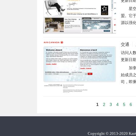
更新日
星空
盟。它于
源以强化
交通
访问人
更新日
加拿
始成员之
司，即乘
1
2
3
4
5
6
Copyright
©
2013-2020 Ka