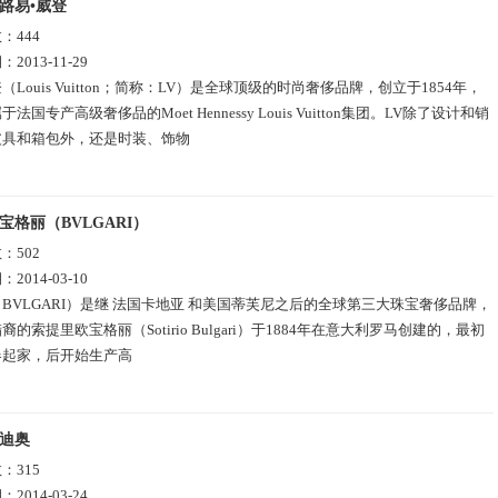
路易•威登
数：
444
期：
2013-11-29
（Louis Vuitton；简称：LV）是全球顶级的时尚奢侈品牌，创立于1854年，
法国专产高级奢侈品的Moet Hennessy Louis Vuitton集团。LV除了设计和销
皮具和箱包外，还是时装、饰物
宝格丽（BVLGARI）
数：
502
期：
2014-03-10
BVLGARI）是继 法国卡地亚 和美国蒂芙尼之后的全球第三大珠宝奢侈品牌，
裔的索提里欧宝格丽（Sotirio Bulgari）于1884年在意大利罗马创建的，最初
器起家，后开始生产高
迪奥
数：
315
期：
2014-03-24