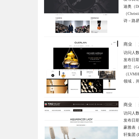
迪奥（D
（Chr
诗－路易
商业
访问人
发布日
娇兰（G
（LVM
领域，
商业
访问人
发布日
豪雅表（
轩集团 