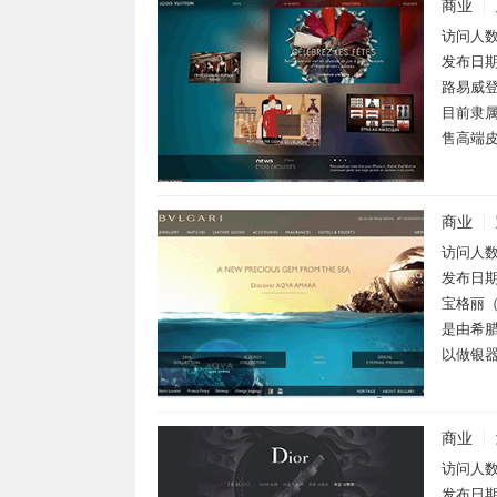
商业
访问人
发布日
路易威登
目前隶属于
售高端
商业
访问人
发布日
宝格丽（
是由希腊
以做银
商业
访问人
发布日