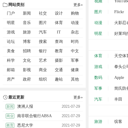
视频
YouTub
网站类别
更多»
图片
Flickr
门户
新闻
社交
设计
购物
明星
音乐
图片
体育
动漫
动漫
火影忍
游戏
旅游
汽车
IT
杂志
明星
好莱坞
论坛
博客
搜索
查询
时尚
美食
招聘
银行
教育
中文
体育
天空体
科学
文化
艺术
摄影
军事
游戏
拳头公
邮箱
影视
商业
交通
健康
数码
Apple
房产
政府
组织
趣站
其他
军事
简氏防
最近更新
更多»
汽车
丰田
澳洲人报
2021-07-29
新闻
南非联合银行ABSA
2021-07-29
商业
旅游
缤客
悉尼大学
2021-07-29
教育