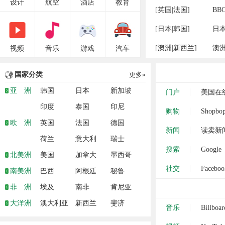
设计
航空
酒店
教育
[
英国
|
法国
]
BB
[
日本
|
韩国
]
日
[
澳洲
|
新西兰
]
澳
视频
音乐
游戏
汽车
国家分类
更多»
亚 洲
韩国
日本
新加坡
门户
美国在
印度
泰国
印尼
购物
Shopbo
欧 洲
英国
法国
德国
新闻
读卖新
荷兰
意大利
瑞士
搜索
Google
北美洲
美国
加拿大
墨西哥
社交
Faceboo
南美洲
巴西
阿根廷
秘鲁
非 洲
埃及
南非
肯尼亚
大洋洲
澳大利亚
新西兰
斐济
音乐
Billboar