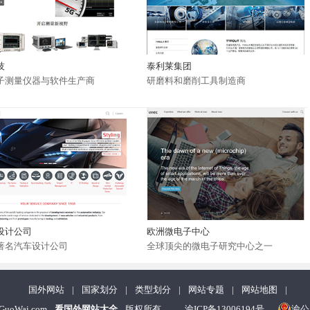
技
泰利莱集团
子测量仪器与软件生产商
研磨料和磨削工具制造商
设计公司
欧洲微电子中心
著名汽车设计公司
全球顶尖的微电子研究中心之一
国外网站
|
国家划分
|
类型划分
|
网站专题
|
网站地图
|
nGuoWai.com
看国外网站大全
版权所有
渝ICP备13006194号
渝公网