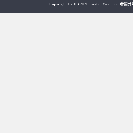
Copyright
©
2013-2020 KanGuoWai.com
看国外