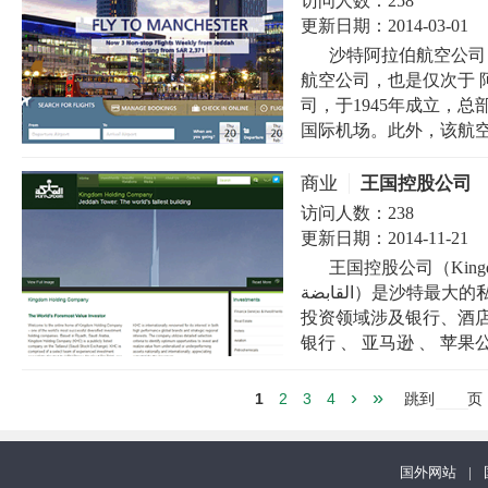
访问人数：
258
更新日期：
2014-03-01
沙特阿拉伯航空公司（Sau
航空公司，也是仅次于 
司，于1945年成立，
国际机场。此外，该航空公
商业
王国控股公司
访问人数：
238
更新日期：
2014-11-21
王国控股公司（Kingdom Holdi
القابضة）是沙特最大的私人企业，成立于1980年，总部位于利雅得，
投资领域涉及银行、酒店
银行 、 亚马逊 、 苹果公司
›
»
1
2
3
4
跳到
页
国外网站
|