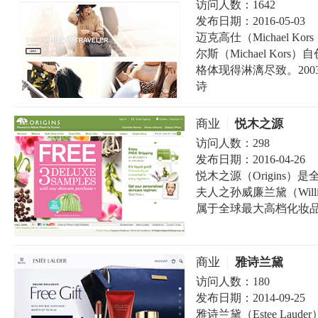
访问人数：
1642
发布日期：
2016-05-03
迈克高仕（Michael 
尔斯（Michael Ko
格体现得淋漓尽致。2003年，M
诗
商业
悦木之源
访问人数：
298
发布日期：
2016-04-26
悦木之源（Origins
夫人之孙威廉兰黛（Willi
属于全球最大高档化妆品集
商业
雅诗兰黛
访问人数：
180
发布日期：
2014-09-25
雅诗兰黛（Estee La