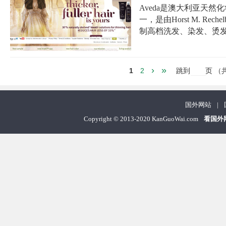
Aveda是澳大利亚天
一，是由Horst M. R
制高档洗发、染发、烫
›
»
1
2
跳到
页
（
国外网站
|
Copyright
©
2013-2020 KanGuoWai.com
看国外