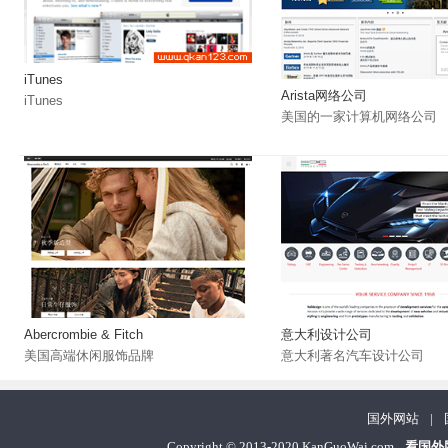
iTunes
Arista网络公司
iTunes
美国的一家计算机网络公司
Abercrombie & Fitch
意大利设计公司
美国高端休闲服饰品牌
意大利著名汽车设计公司
国外网站
|
Copyright
©
2013-2020 KanGuoWai.com
看国外