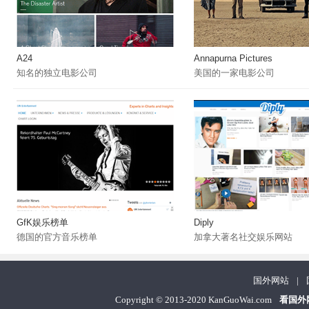
A24
Annapurna Pictures
知名的独立电影公司
美国的一家电影公司
GfK娱乐榜单
Diply
德国的官方音乐榜单
加拿大著名社交娱乐网站
国外网站
|
Copyright
©
2013-2020 KanGuoWai.com
看国外