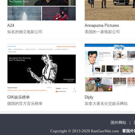
A24
Annapurna Pictures
知名的独立电影公司
美国的一家电影公司
GfK娱乐榜单
Diply
德国的官方音乐榜单
加拿大著名社交娱乐网站
国外网站
|
Copyright
©
2013-2020 KanGuoWai.com
看国外