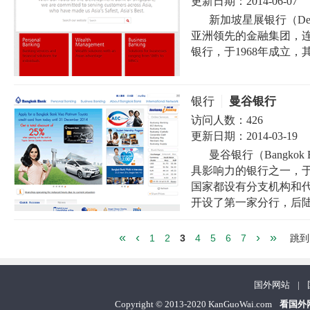
更新日期：
2014-06-07
新加坡星展银行（Develo
亚洲领先的金融集团，
银行，于1968年成立，
银行
曼谷银行
访问人数：
426
更新日期：
2014-03-19
曼谷银行（Bangko
具影响力的银行之一，于
国家都设有分支机构和代
开设了第一家分行，后陆续
«
‹
›
»
1
2
3
4
5
6
7
跳到
国外网站
|
Copyright
©
2013-2020 KanGuoWai.com
看国外