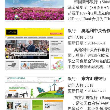
韩国新韩银行（Shin
韩金融集团（SHINHAN 
起源于1897年2月成立的Hans
和Dongil Bank合并为
银行
奥地利中央合
访问人数：
543
更新日期：
2014-05-31
奥地利中央合作银行（R
团，总资产达939亿欧
限公司也是全球知名的
中东欧最佳金融机构。199.
银行
东方汇理银行
访问人数：
518
更新日期：
2014-09-30
东方汇理银行（Banqu
一，是法国政府特许银行
巴黎成立，其业务包括