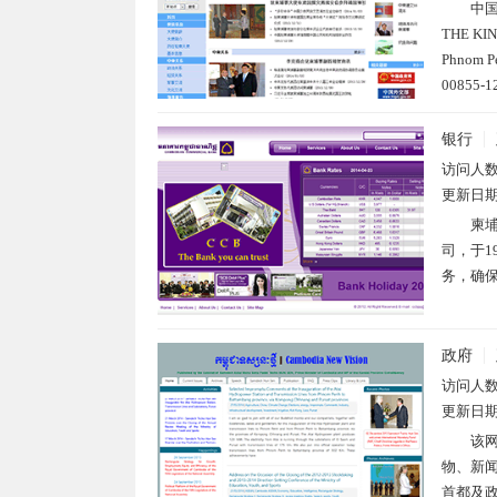
中国
THE KI
Phnom 
00855-
银行
访问人
更新日
柬埔
司，于1
务，确保
政府
访问人
更新日
该
物、新
首都及政