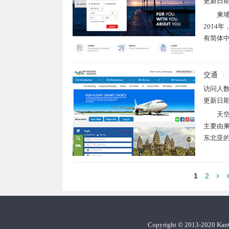
更新日
柬埔
2014
有简体中
交通
访问人
更新日
天空
主要由
东北亚的
›
1
2
Copyright
©
2013-2020 Ka