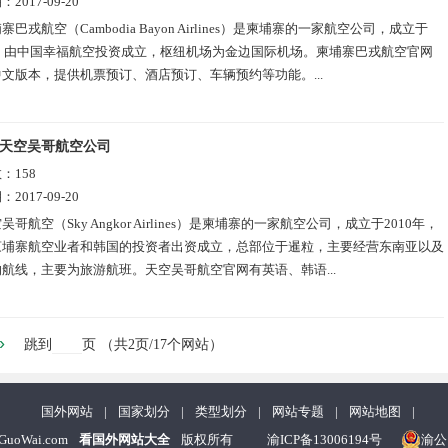
期：
2017-09-20
寨巴戎航空（Cambodia Bayon Airlines）是柬埔寨的一家航空公司，成立于
年，由中国幸福航空投资成立，枢纽机场为金边国际机场。柬埔寨巴戎航空官网
文版本，提供机票预订、酒店预订、车辆预约等功能。...
天空吴哥航空公司
数：
158
期：
2017-09-20
吴哥航空（Sky Angkor Airlines）是柬埔寨的一家航空公司，成立于2010年，
柬埔寨航空业者和韩国的投资者出资成立，总部位于暹粒，主要经营东南亚以及
航线，主要为旅游航班。天空吴哥航空官网有英语、韩语...
»
跳到
页
（共
2
页/17个网站）
国外网站
|
国家划分
|
类型划分
|
网站专题
|
网站地图
|
nGuoWai.com
看国外网站大全
版权所有
渝ICP备13006194号
渝公网