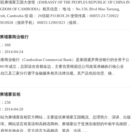
驻柬埔寨王国大使馆（EMBASSY OF THE PEOPLES REPUBLIC OF CHINA IN
NGDOM OF CAMBODIA）相关信息： 地 址： No.156, Blvd Mao Tsetung,
Penh, Cambodia 信 箱： 26信箱 P.O.BOX 26 使馆传真：00855-23-720922
12810928（值班手机） 00855-12901923（值班...
柬埔寨商业银行
数：
368
期：
2014-04-24
寨商业银行（Cambodian Commercial Bank）是泰国暹罗商业银行的全资子公
991年成立，总部设在首都金边，主要负责根据总公司政策准确执行核心业
自己及三家分行遵守金融服务相关法律法规。其产品包括信贷、储...
柬埔寨首相
数：
258
期：
2014-04-20
网站为柬埔寨首相官方网站，主要提供柬埔寨王国概况、总理简介、演讲、出版
闻等。网站语言有英语和高棉语两种。柬埔寨位于亚洲东南部的中南半岛南部，
府所在地金边，官方语言为高棉语、英语、法语，...