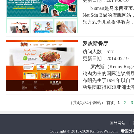
更新日期：
2014-06-10
b-smart是马来
Net Sdn Bhd的旗
乐方式为儿童提供教育，
罗杰斯餐厅
访问人数：
517
更新日期：
2014-05-19
罗杰斯（Kenny Rog
鸡肉为主的国际连锁餐厅
布朗先生于1991年以自
功集团获得KRR亚洲太平
1
2
3
（共4页/34个网站）
首页
国外网站
|
Copyright
©
2013-2020 KanGuoWai.com
看国外