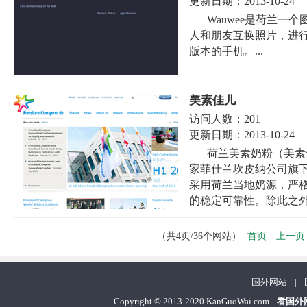
更新日期：
2013-10-24
Wauwee是荷兰
人和朋友互换照片，进
版本的手机。...
美素佳儿
访问人数：
201
更新日期：
2013-10-24
荷兰美素奶粉（美素
家菲仕兰坎皮纳公司旗
采用荷兰当地奶源，严
的稳定可靠性。除此之外.
首页
上一页
（共4页/36个网站）
国外网站
|
Copyright
©
2013-2020 KanGuoWai.com
看国外