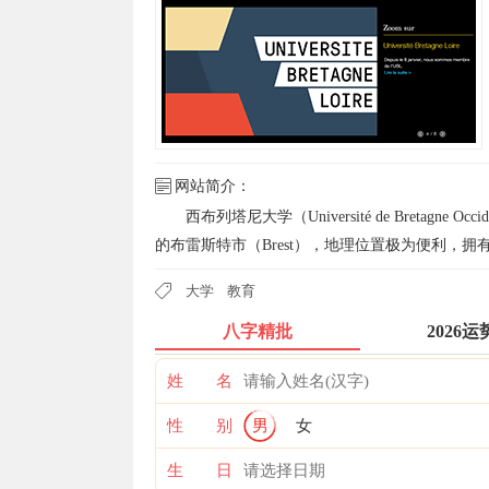
网站简介：
西布列塔尼大学（Université de Bretag
的布雷斯特市（Brest），地理位置极为便利，拥
大学
教育
八字精批
2026运
姓 名
性 别
男
女
生 日