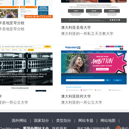
学圣地亚哥分校
澳大利亚圣母大学
学圣地亚哥分校
澳大利亚的一所私立天主教大学
学
澳大利亚联邦大学
亚的一所公立大学
澳大利亚的一所公立大学
国外网站
|
国家划分
|
类型划分
|
网站专题
|
网站地图
|
nGuoWai.com
看国外网站大全
版权所有
渝ICP备13006194号
渝公网