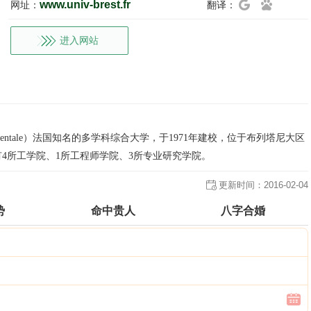
www.univ-brest.fr
网址：
翻译：
进入网站
ne Occidentale）法国知名的多学科综合大学，于1971年建校，位于布列塔尼大区
有4所工学院、1所工程师学院、3所专业研究学院。
更新时间：
2016-02-04
势
命中贵人
八字合婚