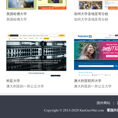
美国哈佛大学
加州大学圣地亚哥分校
美国哈佛大学
加州大学圣地亚哥分校
科廷大学
澳大利亚联邦大学
澳大利亚的一所公立大学
澳大利亚的一所公立大学
国外网站
|
Copyright
©
2013-2020 KanGuoWai.com
看国外