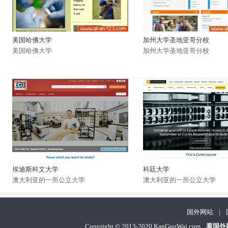
美国哈佛大学
加州大学圣地亚哥分校
美国哈佛大学
加州大学圣地亚哥分校
埃迪斯科文大学
科廷大学
澳大利亚的一所公立大学
澳大利亚的一所公立大学
国外网站
|
Copyright
©
2013-2020 KanGuoWai.com
看国外