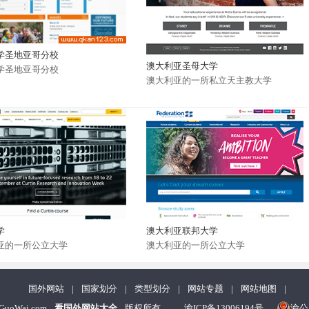
学圣地亚哥分校
澳大利亚圣母大学
学圣地亚哥分校
澳大利亚的一所私立天主教大学
学
澳大利亚联邦大学
亚的一所公立大学
澳大利亚的一所公立大学
国外网站
|
国家划分
|
类型划分
|
网站专题
|
网站地图
|
nGuoWai.com
看国外网站大全
版权所有
渝ICP备13006194号
渝公网