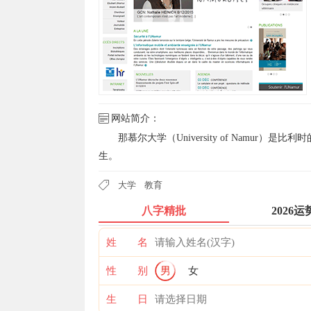
网站简介：
那慕尔大学（University of Namur
生。
大学
教育
八字精批
2026运
姓 名
性 别
男
女
生 日