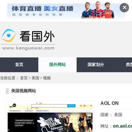
✕
首页
国外网站
国家划分
类
当前位置：
首页
>
美国
>
视频
美国视频网站
AOL ON
国家：
美国
on.aol.
网址：