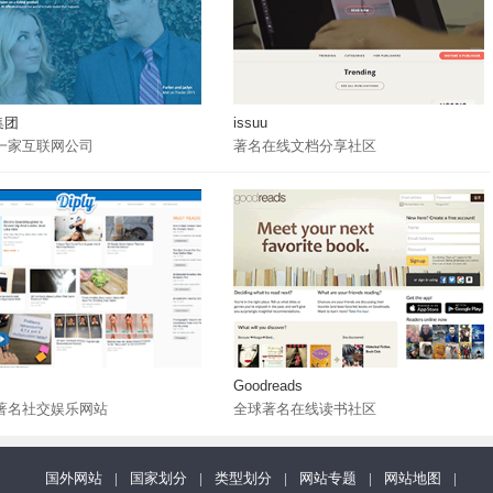
集团
issuu
一家互联网公司
著名在线文档分享社区
Goodreads
著名社交娱乐网站
全球著名在线读书社区
国外网站
|
国家划分
|
类型划分
|
网站专题
|
网站地图
|