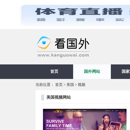
首页
国外网站
国家
当前位置：
首页
>
美国
>
视频
美国视频网站