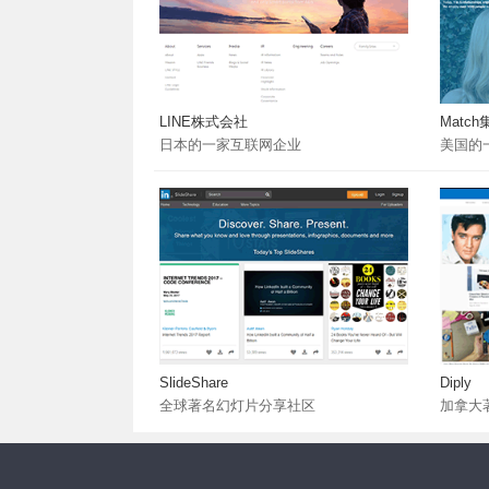
LINE株式会社
Match
日本的一家互联网企业
美国的
SlideShare
Diply
全球著名幻灯片分享社区
加拿大