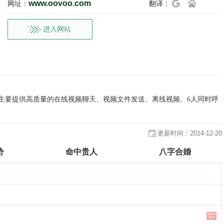
www.oovoo.com
网址：
翻译：
进入网站
具，主要提供高质量的在线视频聊天、视频文件发送、离线视频、6人同时呼
更新时间：
2014-12-20
势
命中贵人
八字合婚