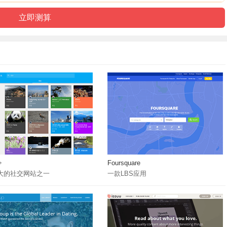
+
Foursquare
大的社交网站之一
一款LBS应用