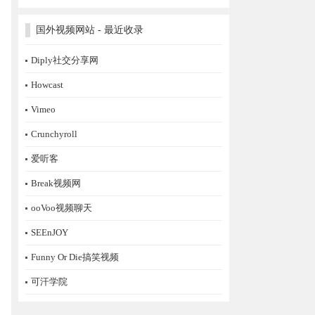
国外视频网站 - 最近收录
Diply社交分享网
Howcast
Vimeo
Crunchyroll
爱听客
Break视频网
ooVoo视频聊天
SEEnJOY
Funny Or Die搞笑视频
可汗学院