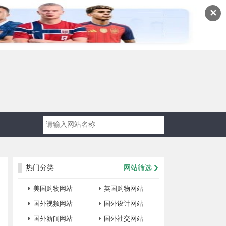
✕
热门分类
网站筛选
美国购物网站
英国购物网站
国外视频网站
国外设计网站
国外新闻网站
国外社交网站