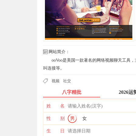
网站简介：
ooVoo是美国一款著名的网络视频聊天工
叫连接等。
视频
社交
八字精批
2026运
姓 名
性 别
男
女
生 日