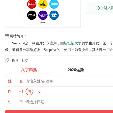
进入
网站简介：
Snapchat是一款图片分享应用，由
斯坦福大学
的学生开发，第一个版
像、编辑并分享给好友。Snapchat的主要用户为青少年，其大部分用
图片
社交
八字精批
2026运势
姓 名
性 别
男
女
生 日