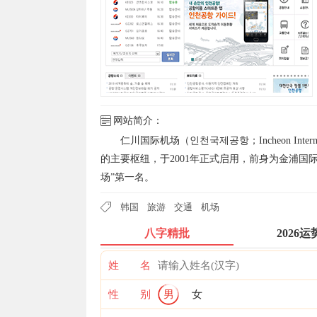
网站简介：
仁川国际机场（인천국제공항；Incheon Inte
的主要枢纽，于2001年正式启用，前身为金浦国
场”第一名。
韩国
旅游
交通
机场
八字精批
2026运
姓 名
性 别
男
女