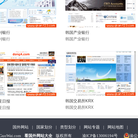
利银行
韩国产业银行
利银行
韩国产业银行
韩国交易所KRX
亚日报
韩国交易所KRX
亚日报
国外网站
|
国家划分
|
类型划分
|
网站专题
|
网站地图
|
nGuoWai.com
看国外网站大全
版权所有
渝ICP备13006194号
渝公网