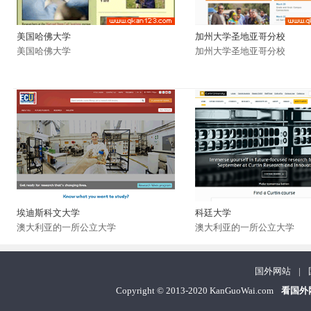
美国哈佛大学
加州大学圣地亚哥分校
美国哈佛大学
加州大学圣地亚哥分校
埃迪斯科文大学
科廷大学
澳大利亚的一所公立大学
澳大利亚的一所公立大学
国外网站
|
Copyright
©
2013-2020 KanGuoWai.com
看国外