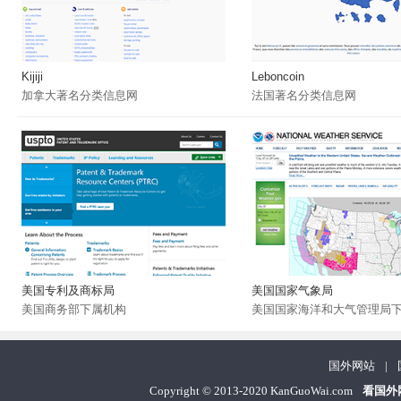
Kijiji
Leboncoin
加拿大著名分类信息网
法国著名分类信息网
美国专利及商标局
美国国家气象局
美国商务部下属机构
美国国家海洋和大气管理局
国外网站
|
Copyright
©
2013-2020 KanGuoWai.com
看国外