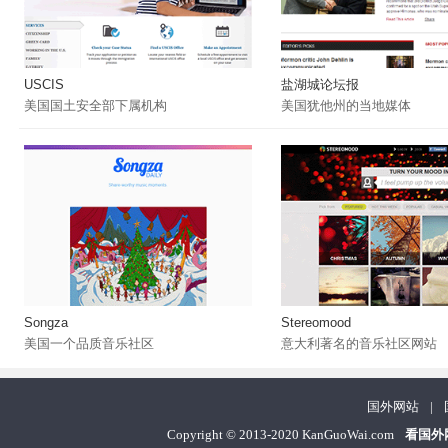
USCIS
盐湖城论坛报
美国国土安全部下属机构
美国犹他州的当地媒体
Songza
Stereomood
美国一个品质音乐社区
意大利著名的音乐社区网站
国外网站
|
Copyright
©
2013-2020 KanGuoWai.com
看国外