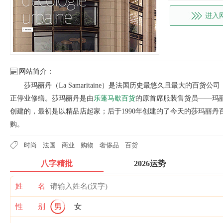
进入
网站简介：
莎玛丽丹（La Samaritaine）是法国历史最悠久且最大的
正停业修缮。莎玛丽丹是由
乐蓬马歇百货
的原首席服装售货员——玛丽
创建的，最初是以精品店起家；后于1990年创建的了今天的莎玛丽丹百
购。
时尚
法国
商业
购物
奢侈品
百货
八字精批
2026运势
姓 名
性 别
男
女