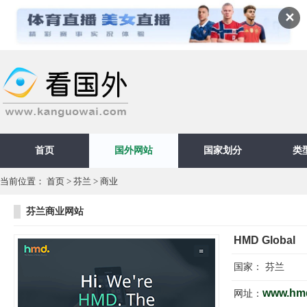
✕
首页
国外网站
国家划分
类
当前位置：
首页
>
芬兰
>
商业
芬兰商业网站
HMD Global
国家：
芬兰
www.hmd
网址：