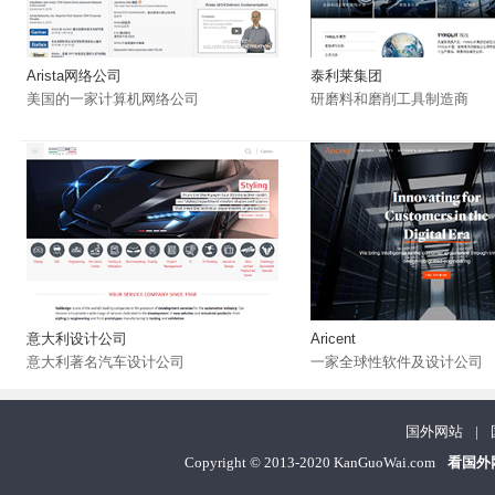
Arista网络公司
泰利莱集团
美国的一家计算机网络公司
研磨料和磨削工具制造商
意大利设计公司
Aricent
意大利著名汽车设计公司
一家全球性软件及设计公司
国外网站
|
Copyright
©
2013-2020 KanGuoWai.com
看国外