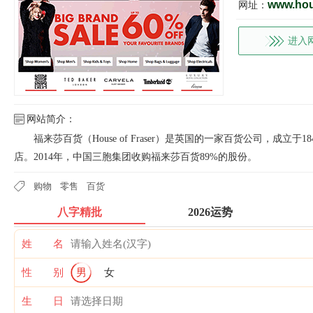
www.hou
网址：
进入
网站简介：
福来莎百货（House of Fraser）是英国的一家百货公司，成立
店。2014年，中国三胞集团收购福来莎百货89%的股份。
购物
零售
百货
八字精批
2026运势
姓 名
性 别
男
女
生 日