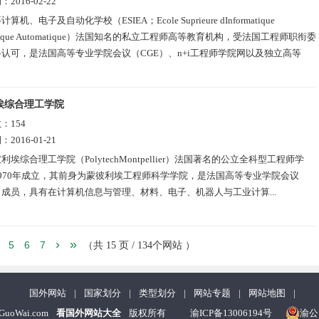
期：
2016-02-22
计算机、电子及自动化学校（ESIEA；Ecole Suprieure dInformatique
ronique Automatique）法国知名的私立工程师高等教育机构，受法国工程师职衔委
认可，是法国高等专业学院会议（CGE）、n+i工程师学院网以及独立高等
埃综合理工学院
数：
154
期：
2016-01-21
利埃综合理工学院（PolytechMontpellier）法国著名的公立全科型工程师学
970年成立，其前身为蒙彼利埃工程师科学学院，是法国高等专业学院会议
）成员，具有在计算机信息与管理、材料、电子、机器人与工业计算...
›
»
5
6
7
（共 15 页 / 134个网站 ）
国外网站
|
国家划分
|
类型划分
|
网站专题
|
网站地图
|
nGuoWai.com
看国外网站大全
版权所有
渝ICP备13006194号
渝公网