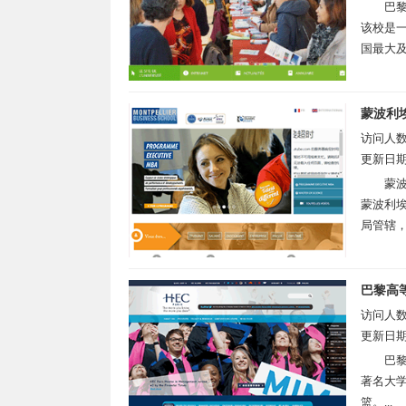
巴黎
该校是
国最大及
蒙波利
访问人
更新日
蒙波
蒙波利
局管辖，
巴黎高
访问人
更新日
巴黎
著名大学
篮。...