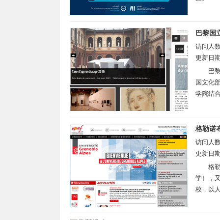
巴黎国
访问人
更新日
巴黎国
国文化
学院结合
格勒诺
访问人
更新日
格勒诺
学），又
校，以人