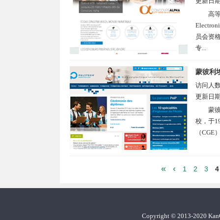
更新日
高等
Elect
员会资格
专...
蒙彼利
访问人
更新日
蒙彼
校，于1
（CGE
«
‹
1
2
3
4
Copyright
©
2013-2020 Ka