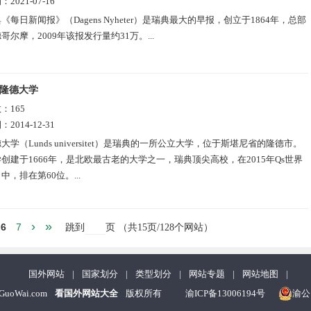
期：
2021-07-16
《每日新闻报》（Dagens Nyheter）是瑞典最大的早报，创立于1864年，总部
哥尔摩，2009年该报发行量约31万。...
隆德大学
数：
165
期：
2014-12-31
大学（Lunds universitet）是瑞典的一所公立大学，位于斯堪尼省的隆德市。
创建于1666年，是北欧最古老的大学之一，瑞典顶尖高校，在2015年Qs世界
中，排在第60位。...
›
»
6
7
跳到
页
（共
15
页/128个网站）
国外网站
|
国家划分
|
类型划分
|
网站专题
|
网站地图
|
nGuoWai.com
看国外网站大全
版权所有
渝ICP备13006194号
渝公网