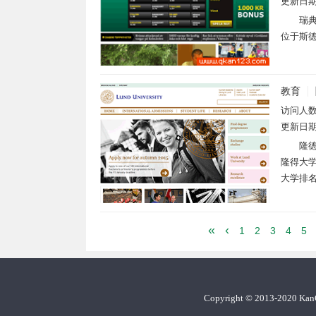
更新日
瑞典
位于斯德
教育
访问人
更新日
隆德
隆得大学
大学排名
«
‹
1
2
3
4
5
Copyright
©
2013-2020 Ka