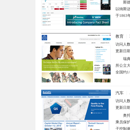
斯德
以纳斯达
于1863
教育
访问人
更新日
瑞典
所公立大
全国约1
汽车
访问人
更新日
奥
乘员保护
子控制单