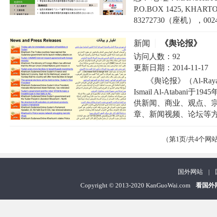
P.O.BOX 1425, KHA
83272730（座机），00249-
新闻
《舆论报》
访问人数：
92
更新日期：
2014-11-17
《舆论报》（Al-R
Ismail Al-Ataba
供新闻、商业、观点、
章、新闻视频、论坛等方面
（第1页/共4个网
国外网站
|
Copyright
©
2013-2020 KanGuoWai.com
看国外