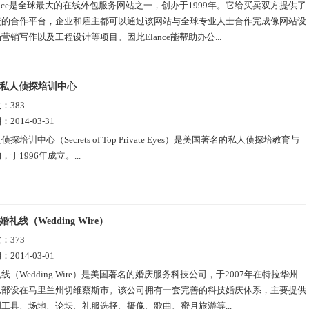
ance是全球最大的在线外包服务网站之一，创办于1999年。它给买卖双方提供了
捷的合作平台，企业和雇主都可以通过该网站与全球专业人士合作完成像网站设
营销写作以及工程设计等项目。因此Elance能帮助办公...
私人侦探培训中心
数：
383
期：
2014-03-31
侦探培训中心（Secrets of Top Private Eyes）是美国著名的私人侦探培教育与
于1996年成立。...
婚礼线（Wedding Wire）
数：
373
期：
2014-03-01
线（Wedding Wire）是美国著名的婚庆服务科技公司，于2007年在特拉华州
总部设在马里兰州切维蔡斯市。该公司拥有一套完善的科技婚庆体系，主要提供
工具、场地、论坛、礼服选择、摄像、歌曲、蜜月旅游等...