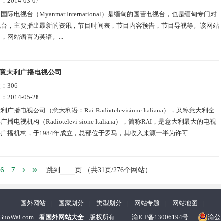
期：
2014-03-07
国际电视台（Myanmar International）是缅甸的国营电视台，也是缅甸专门对
视台，主要播出最新的资讯，节目时间表，节目内容预告，节目导视等。该网站
，网站语言为英语。...
意大利广播电视公司
数：
306
期：
2014-05-28
利广播电视公司（意大利语：Rai-Radiotelevisione Italiana），又称意大利全
播电视机构（Radiotelevi-sione Italiana），简称RAI，是意大利最大的电视
广播机构，于1984年成立，总部位于罗马，其收入来源一半为许可...
›
»
6
7
跳到
页
（共
31
页/276个网站）
国外网站
|
国家划分
|
类型划分
|
网站专题
|
网站地图
|
nGuoWai.com
看国外网站大全
版权所有
渝ICP备13006194号
渝公网