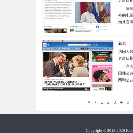
更新日
缅甸
外的电
为其官网
新闻
访问人
更新日
意大
国性公共广
网和公共
«
‹
1
2
3
4
5
Copyright
©
2013-2020 Ka