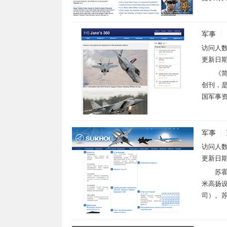
军事
访问人
更新日
《简
创刊，是由
国军事资
军事
访问人
更新日
苏
米高扬
司）。苏