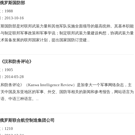
俄罗斯国防部
数：
1988
期：
2013-10-16
罗斯国防部是对联邦武装力量和其他军队实施全面领导的最高统帅。其基本职能
参与制定联邦军事政策和军事学说；制定联邦武装力量建设构想，协调武装力量
术装备发展的联邦国家计划，提出国家国防订货建...
《汉和防务评论》
数：
1905
期：
2014-05-28
和防务评论》（Kanwa Intelligence Review）是加拿大一个军事网络杂志，主
有关中国及东亚地区的军事、外交、国防等相关的新闻和参考报告，网站语言为
语、中语三种语言。...
俄罗斯联合航空制造集团公司
数：
1210