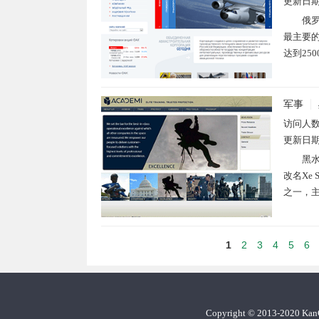
更新日
俄
最主要的
达到250
军事
访问人
更新日
黑水
改名Xe 
之一，主
1
2
3
4
5
6
Copyright
©
2013-2020 Ka