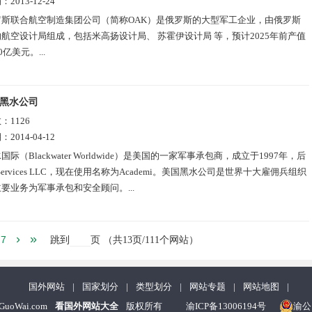
期：
2013-12-24
罗斯联合航空制造集团公司（简称OAK）是俄罗斯的大型军工企业，由俄罗斯
航空设计局组成，包括米高扬设计局、 苏霍伊设计局 等，预计2025年前产值
0亿美元。...
黑水公司
数：
1126
期：
2014-04-12
国际（Blackwater Worldwide）是美国的一家军事承包商，成立于1997年，后
Services LLC，现在使用名称为Academi。美国黑水公司是世界十大雇佣兵组织
要业务为军事承包和安全顾问。...
›
»
7
跳到
页
（共
13
页/111个网站）
国外网站
|
国家划分
|
类型划分
|
网站专题
|
网站地图
|
nGuoWai.com
看国外网站大全
版权所有
渝ICP备13006194号
渝公网