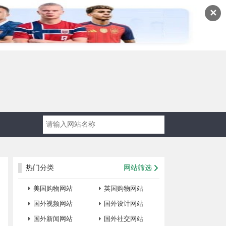
✕
热门分类
网站筛选
美国购物网站
英国购物网站
国外视频网站
国外设计网站
国外新闻网站
国外社交网站