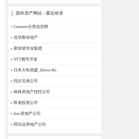
国外房产网站 - 最近收录
Gumtree分类信息网
兆华斯坦地产
新加坡华业集团
NTT都市开发
日本大和房建_Daiwa Ho
托尔兄弟公司
格林房地产信托公司
双港投资公司
Intu房地产公司
阿尔达房地产公司