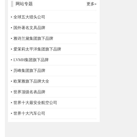
网站专题
更多»
全球五大猎头公司
国外著名文具品牌
雅诗兰黛集团旗下品牌
爱茉莉太平洋集团旗下品牌
LVMH集团旗下品牌
历峰集团旗下品牌
欧莱雅旗下品牌大全
世界顶级名表品牌
世界十大最安全航空公司
世界十大汽车公司