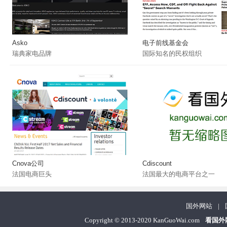
Asko
电子前线基金会
瑞典家电品牌
国际知名的民权组织
Cnova公司
Cdiscount
法国电商巨头
法国最大的电商平台之一
国外网站
|
Copyright
©
2013-2020 KanGuoWai.com
看国外