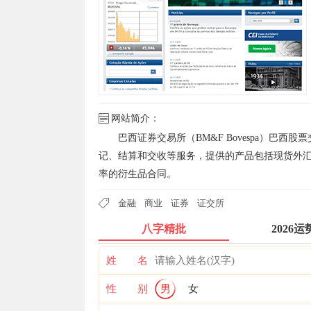
网站简介：
巴西证券交易所（BM&F Bovespa）巴西
记、结算和交收等服务，提供的产品包括现货外
率的衍生品合同。
金融
商业
证券
证交所
八字精批
2026运
姓 名
性 别
男
女