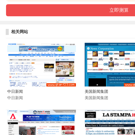
相关网站
中日新闻
美国新闻集团
中日新闻
美国新闻集团