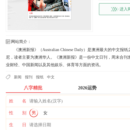
进入
网站简介：
《澳洲新报》（Australian Chinese Daily）是澳洲最大
尼，读者主要为澳洲华人。《澳洲新报》是一份中文日刊，周末合刊
业财经、中国新闻以及其他娱乐、体育等方面的资讯。
新闻
报刊
报纸
中文
八字精批
2026运势
姓 名
性 别
男
女
生 日