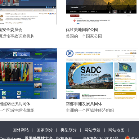
输安全委员会
优胜美地国家公园
用运输事故调查机构
美国的一个国家公园
洲国家经济共同体
南部非洲发展共同体
一个区域性经济组织
非洲的一个区域性经济组织
国外网站
|
国家划分
|
类型划分
|
网站专题
|
网站地图
|
nGuoWai.com
看国外网站大全
版权所有
渝ICP备13006194号
渝公网