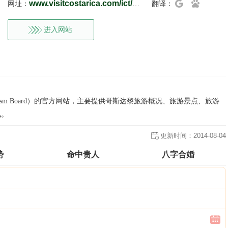
www.visitcostarica.com/ict/paginas/home.asp?ididioma=2
网址：
翻译：
进入网站
ourism Board）的官方网站，主要提供哥斯达黎旅游概况、旅游景点、旅游
讯。
更新时间：
2014-08-04
势
命中贵人
八字合婚