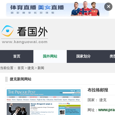
✕
首页
国外网站
国家划分
类
当前位置：
首页
>
捷克
>
新闻
捷克新闻网站
布拉格邮报
国家：
捷克
www.pra
网址：