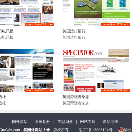
日电讯报
英国渣打银行
日电讯报
英国渣打银行
透社
英国旁观者杂志
透社
英国旁观者杂志
国外网站
|
国家划分
|
类型划分
|
网站专题
|
网站地图
|
nGuoWai.com
看国外网站大全
版权所有
渝ICP备13006194号
渝公网