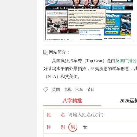
网站简介：
英国疯狂汽车秀（Top Gear）是由
英国广播公
好莱坞水平的外景拍摄，匪夷所思的试车创意，
（NTA）和艾美奖。
英国
电视
汽车
节目
八字精批
2026运
姓 名
性 别
男
女