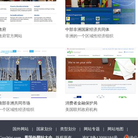
政府
中部非洲国家经济共同体
政府官方网站
非洲的一个区域性经济组织
南部非洲共同市场
消费者金融保护局
一个区域性经济组织
美国联邦政府机构
国外网站
|
国家划分
|
类型划分
|
网站专题
|
网站地图
|
nGuoWai.com
看国外网站大全
版权所有
渝ICP备13006194号
渝公网