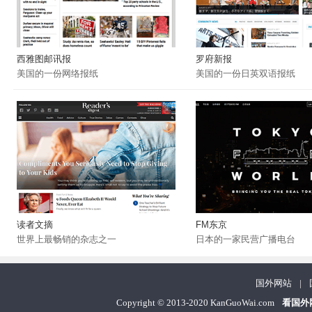
西雅图邮讯报
罗府新报
美国的一份网络报纸
美国的一份日英双语报纸
读者文摘
FM东京
世界上最畅销的杂志之一
日本的一家民营广播电台
国外网站
|
Copyright
©
2013-2020 KanGuoWai.com
看国外