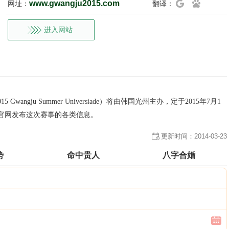
www.gwangju2015.com
网址：
翻译：
进入网站
wangju Summer Universiade）将由韩国光州主办，定于2015年7月1
动会官网发布这次赛事的各类信息。
更新时间：
2014-03-23
势
命中贵人
八字合婚