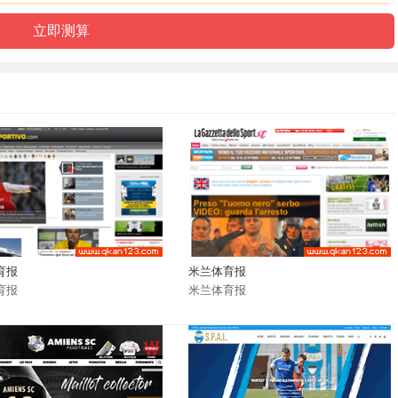
育报
米兰体育报
育报
米兰体育报