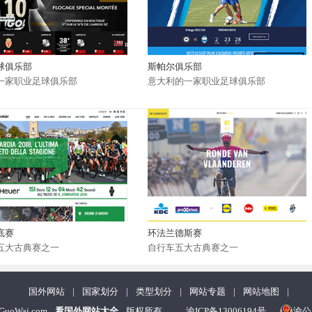
球俱乐部
斯帕尔俱乐部
一家职业足球俱乐部
意大利的一家职业足球俱乐部
底赛
环法兰德斯赛
五大古典赛之一
自行车五大古典赛之一
国外网站
|
国家划分
|
类型划分
|
网站专题
|
网站地图
|
nGuoWai.com
看国外网站大全
版权所有
渝ICP备13006194号
渝公网