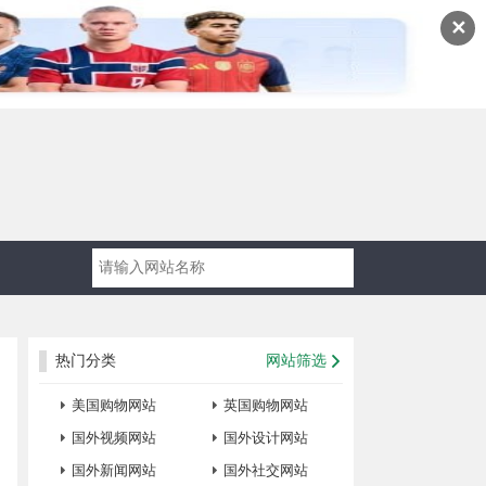
✕
热门分类
网站筛选
美国购物网站
英国购物网站
国外视频网站
国外设计网站
国外新闻网站
国外社交网站