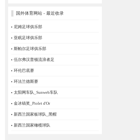
国外体育网站 - 最近收录
尼姆足球俱乐部
亚眠足球俱乐部
斯帕尔足球俱乐部
伍尔弗汉普顿流浪者足
环伦巴底赛
环法兰德斯赛
太阳网车队_Sunweb车队
金冰镐奖_Piolet d'Or
新西兰国家板球队_黑帽
新西兰国家橄榄球队