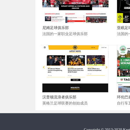
尼姆足球俱乐部
亚眠足
法国的一家职业足球俱乐部
法国的
汉普顿流浪者俱乐部
环伦巴
英格兰足球联赛的创始成员
自行车
Copyright
©
2013-2020 Ka