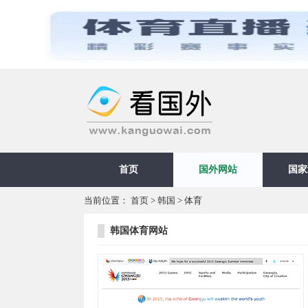
首页
国外网站
国家
当前位置：
首页
>
韩国
>
体育
韩国体育网站