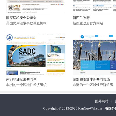
国家运输安全委员会
新西兰政府
美国民用运输事故调查机构
新西兰政府官方网站
南部非洲发展共同体
东部和南部非洲共同市场
非洲的一个区域性经济组织
非洲的一个区域性经济组织
国外网站
|
Copyright
©
2013-2020 KanGuoWai.com
看国外