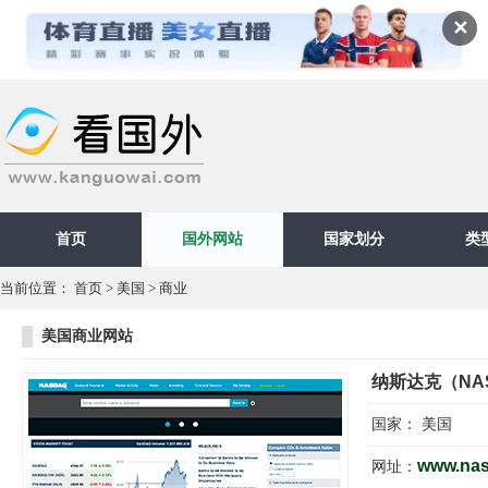
✕
首页
国外网站
国家划分
类
当前位置：
首页
>
美国
>
商业
美国商业网站
纳斯达克（NA
国家：
美国
www.na
网址：