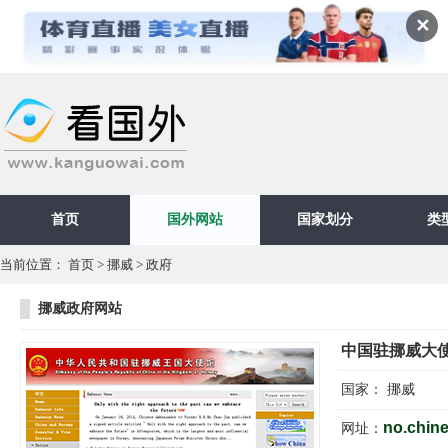
✕
首页
国外网站
国家划分
类
当前位置：
首页
>
挪威
>
政府
挪威政府网站
中国驻挪威大
国家：
挪威
no.chin
网址：