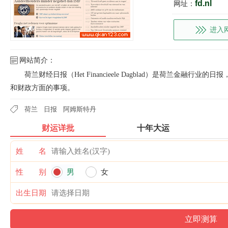
fd.nl
网址：
进入
网站简介：
荷兰财经日报（Het Financieele Dagblad）是荷兰金融行
和财政方面的事项。
荷兰
日报
阿姆斯特丹
财运详批
十年大运
姓 名
性 别
男
女
出生日期