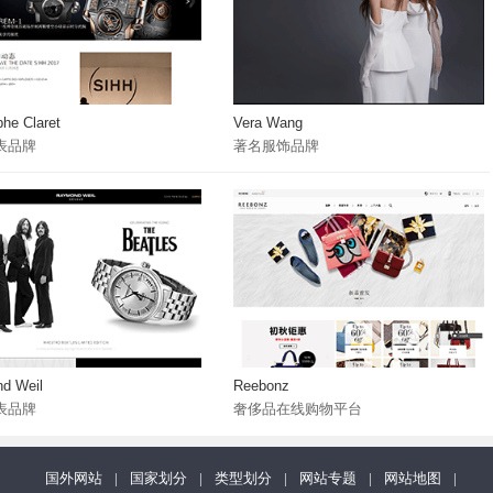
phe Claret
Vera Wang
表品牌
著名服饰品牌
d Weil
Reebonz
表品牌
奢侈品在线购物平台
国外网站
|
国家划分
|
类型划分
|
网站专题
|
网站地图
|