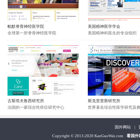
帕默脊骨神经医学院
美国精神医学学会
全球第一所脊骨神经医学院
美国精神科医生的专业组织
古斯塔夫鲁西研究所
斯克里普斯研究所
法国的一家综合性癌症研究中心
世界著名综合性医学研究及
国外网站
|
Copyright
©
2013-2020 KanGuoWai.com
看国外