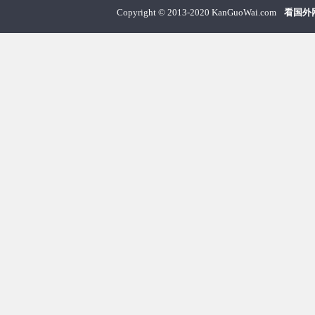
Copyright
©
2013-2020 KanGuoWai.com
看国外