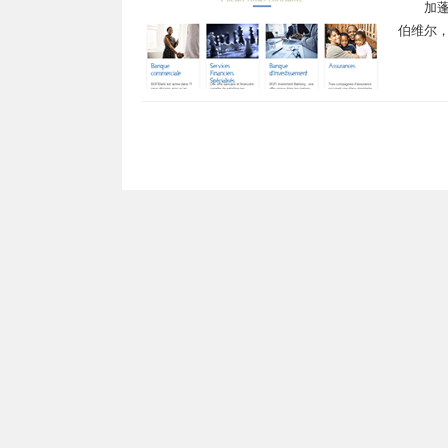
加蓬
伯维尔，